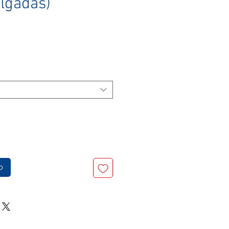
ulgadas)
o