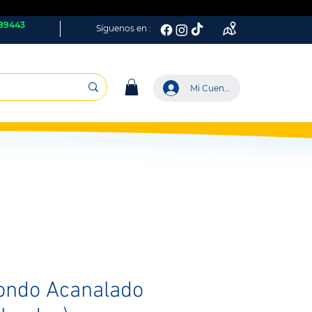
89443
Síguenos en :
Mi Cuenta
ondo Acanalado