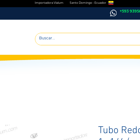
Importadora Vialum Santo Domingo - Ecuador
+593 9395
Tubo Red