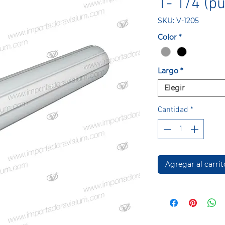
1- 1/4 (p
SKU: V-1205
Color
*
Largo
*
Elegir
Cantidad
*
Agregar al carrit