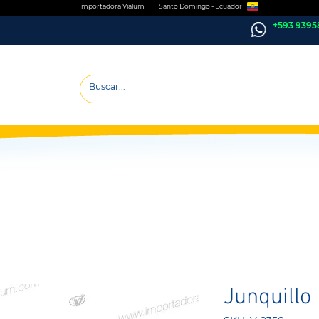
Importadora Vialum Santo Domingo - Ecuador
+593 9395
Junquill