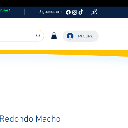
89443
Síguenos en :
Mi Cuenta
o Redondo Macho