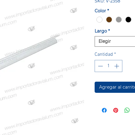
SKU: V-2358
Color
*
Largo
*
Elegir
Cantidad
*
Agregar al carrit