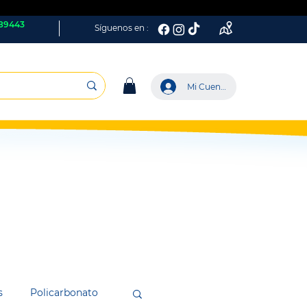
89443
Síguenos en :
Mi Cuenta
s
Policarbonato