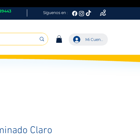
89443
Síguenos en :
Mi Cuenta
minado Claro