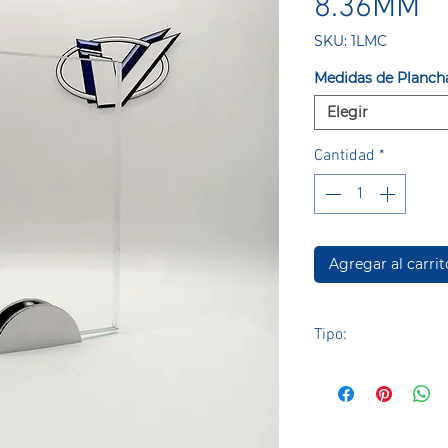
8.36MM
SKU: 1LMC
Medidas de Planch
Elegir
Cantidad
*
Agregar al carrit
Tipo:
Vidrio