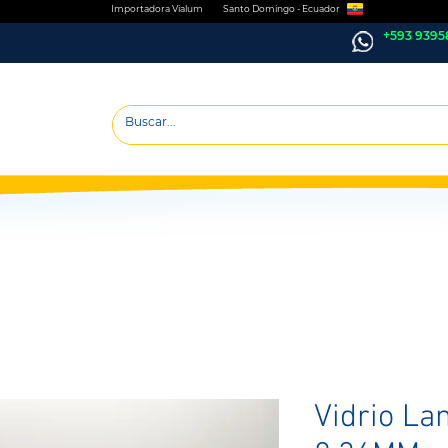
Importadora Vialum Santo Domingo - Ecuador
+593 9395
Vidrio La