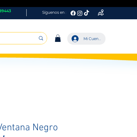
89443
Síguenos en :
Mi Cuenta
Ventana Negro