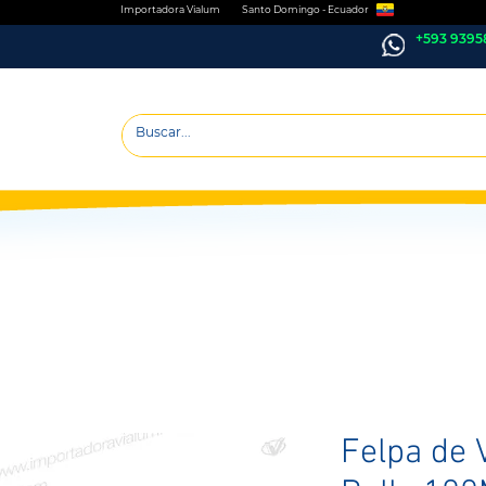
Importadora Vialum Santo Domingo - Ecuador
+593 9395
Felpa de 